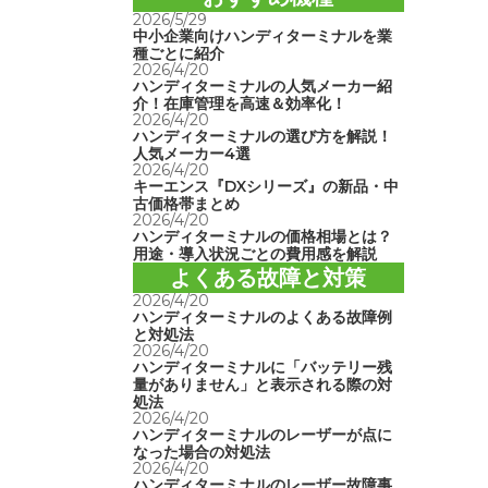
2026/5/29
中小企業向けハンディターミナルを業
種ごとに紹介
2026/4/20
ハンディターミナルの人気メーカー紹
介！在庫管理を高速＆効率化！
2026/4/20
ハンディターミナルの選び方を解説！
人気メーカー4選
2026/4/20
キーエンス『DXシリーズ』の新品・中
古価格帯まとめ
2026/4/20
ハンディターミナルの価格相場とは？
用途・導入状況ごとの費用感を解説
よくある故障と対策
2026/4/20
ハンディターミナルのよくある故障例
と対処法
2026/4/20
ハンディターミナルに「バッテリー残
量がありません」と表示される際の対
処法
2026/4/20
ハンディターミナルのレーザーが点に
なった場合の対処法
2026/4/20
ハンディターミナルのレーザー故障事