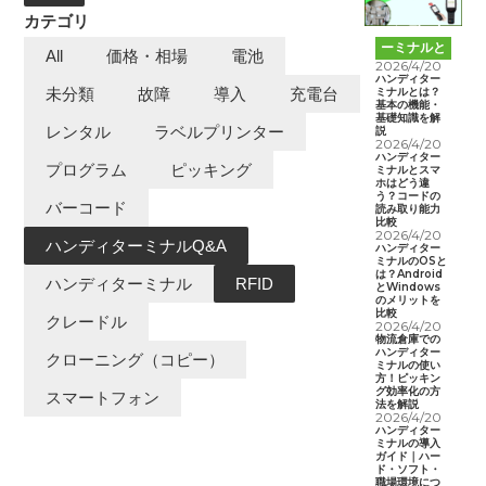
カテゴリ
ハンディタ
ーミナルと
All
価格・相場
電池
は
2026/4/20
ハンディター
ミナルとは？
未分類
故障
導入
充電台
基本の機能・
基礎知識を解
レンタル
ラベルプリンター
説
2026/4/20
ハンディター
プログラム
ピッキング
ミナルとスマ
ホはどう違
う？コードの
バーコード
読み取り能力
比較
2026/4/20
ハンディターミナルQ&A
ハンディター
ミナルのOSと
は？Android
ハンディターミナル
RFID
とWindows
のメリットを
比較
クレードル
2026/4/20
物流倉庫での
ハンディター
クローニング（コピー）
ミナルの使い
方！ピッキン
グ効率化の方
スマートフォン
法を解説
2026/4/20
ハンディター
ミナルの導入
ガイド｜ハー
ド・ソフト・
職場環境につ