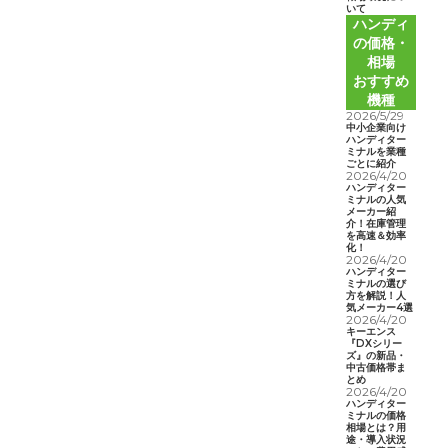
いて
ハンディ
の価格・
相場
おすすめ
機種
2026/5/29
中小企業向け
ハンディター
ミナルを業種
ごとに紹介
2026/4/20
ハンディター
ミナルの人気
メーカー紹
介！在庫管理
を高速＆効率
化！
2026/4/20
ハンディター
ミナルの選び
方を解説！人
気メーカー4選
2026/4/20
キーエンス
『DXシリー
ズ』の新品・
中古価格帯ま
とめ
2026/4/20
ハンディター
ミナルの価格
相場とは？用
途・導入状況