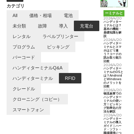
カテゴリ
ハンディタ
ーミナルと
All
価格・相場
電池
は
2026/4/20
ハンディター
ミナルとは？
未分類
故障
導入
充電台
基本の機能・
基礎知識を解
レンタル
ラベルプリンター
説
2026/4/20
ハンディター
プログラム
ピッキング
ミナルとスマ
ホはどう違
う？コードの
バーコード
読み取り能力
比較
2026/4/20
ハンディターミナルQ&A
ハンディター
ミナルのOSと
は？Android
ハンディターミナル
RFID
とWindows
のメリットを
比較
クレードル
2026/4/20
物流倉庫での
ハンディター
クローニング（コピー）
ミナルの使い
方！ピッキン
グ効率化の方
スマートフォン
法を解説
2026/4/20
ハンディター
ミナルの導入
ガイド｜ハー
ド・ソフト・
職場環境につ