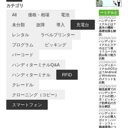
カテゴリ
ハンディタ
ーミナルと
All
価格・相場
電池
は
2026/4/20
ハンディター
ミナルとは？
未分類
故障
導入
充電台
基本の機能・
基礎知識を解
レンタル
ラベルプリンター
説
2026/4/20
ハンディター
プログラム
ピッキング
ミナルとスマ
ホはどう違
う？コードの
バーコード
読み取り能力
比較
2026/4/20
ハンディターミナルQ&A
ハンディター
ミナルのOSと
は？Android
ハンディターミナル
RFID
とWindows
のメリットを
比較
クレードル
2026/4/20
物流倉庫での
ハンディター
クローニング（コピー）
ミナルの使い
方！ピッキン
グ効率化の方
スマートフォン
法を解説
2026/4/20
ハンディター
ミナルの導入
ガイド｜ハー
ド・ソフト・
職場環境につ