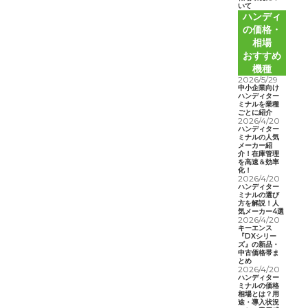
いて
ハンディ
の価格・
相場
おすすめ
機種
2026/5/29
中小企業向け
ハンディター
ミナルを業種
ごとに紹介
2026/4/20
ハンディター
ミナルの人気
メーカー紹
介！在庫管理
を高速＆効率
化！
2026/4/20
ハンディター
ミナルの選び
方を解説！人
気メーカー4選
2026/4/20
キーエンス
『DXシリー
ズ』の新品・
中古価格帯ま
とめ
2026/4/20
ハンディター
ミナルの価格
相場とは？用
途・導入状況