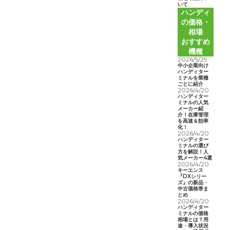
いて
ハンディ
の価格・
相場
おすすめ
機種
2026/5/29
中小企業向け
ハンディター
ミナルを業種
ごとに紹介
2026/4/20
ハンディター
ミナルの人気
メーカー紹
介！在庫管理
を高速＆効率
化！
2026/4/20
ハンディター
ミナルの選び
方を解説！人
気メーカー4選
2026/4/20
キーエンス
『DXシリー
ズ』の新品・
中古価格帯ま
とめ
2026/4/20
ハンディター
ミナルの価格
相場とは？用
途・導入状況