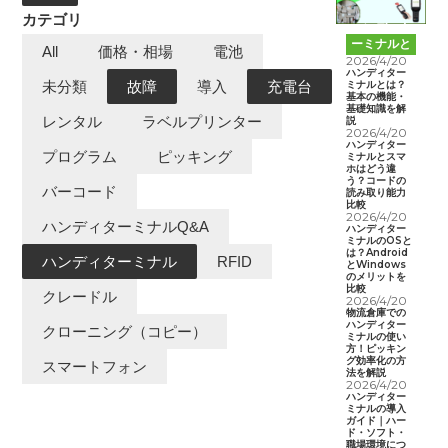
カテゴリ
ハンディタ
ーミナルと
All
価格・相場
電池
は
2026/4/20
ハンディター
ミナルとは？
未分類
故障
導入
充電台
基本の機能・
基礎知識を解
レンタル
ラベルプリンター
説
2026/4/20
ハンディター
プログラム
ピッキング
ミナルとスマ
ホはどう違
う？コードの
バーコード
読み取り能力
比較
2026/4/20
ハンディターミナルQ&A
ハンディター
ミナルのOSと
は？Android
ハンディターミナル
RFID
とWindows
のメリットを
比較
クレードル
2026/4/20
物流倉庫での
ハンディター
クローニング（コピー）
ミナルの使い
方！ピッキン
グ効率化の方
スマートフォン
法を解説
2026/4/20
ハンディター
ミナルの導入
ガイド｜ハー
ド・ソフト・
職場環境につ