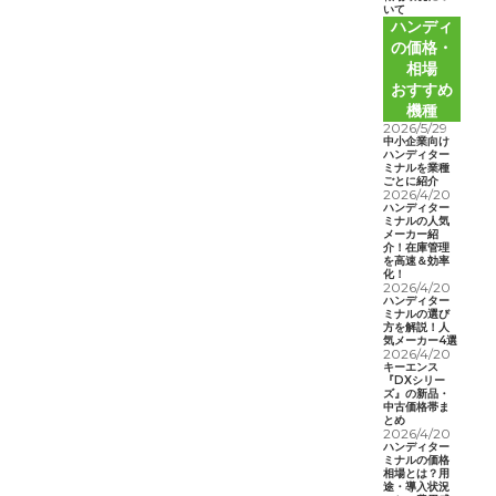
いて
ハンディ
の価格・
相場
おすすめ
機種
2026/5/29
中小企業向け
ハンディター
ミナルを業種
ごとに紹介
2026/4/20
ハンディター
ミナルの人気
メーカー紹
介！在庫管理
を高速＆効率
化！
2026/4/20
ハンディター
ミナルの選び
方を解説！人
気メーカー4選
2026/4/20
キーエンス
『DXシリー
ズ』の新品・
中古価格帯ま
とめ
2026/4/20
ハンディター
ミナルの価格
相場とは？用
途・導入状況