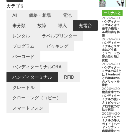
カテゴリ
ハンディタ
ーミナルと
All
価格・相場
電池
は
2026/4/20
ハンディター
ミナルとは？
未分類
故障
導入
充電台
基本の機能・
基礎知識を解
レンタル
ラベルプリンター
説
2026/4/20
ハンディター
プログラム
ピッキング
ミナルとスマ
ホはどう違
う？コードの
バーコード
読み取り能力
比較
2026/4/20
ハンディターミナルQ&A
ハンディター
ミナルのOSと
は？Android
ハンディターミナル
RFID
とWindows
のメリットを
比較
クレードル
2026/4/20
物流倉庫での
ハンディター
クローニング（コピー）
ミナルの使い
方！ピッキン
グ効率化の方
スマートフォン
法を解説
2026/4/20
ハンディター
ミナルの導入
ガイド｜ハー
ド・ソフト・
職場環境につ