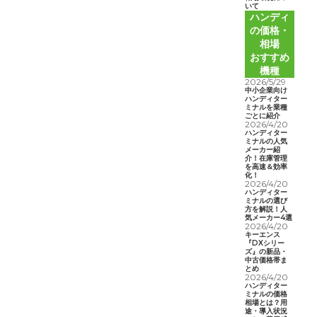
いて
ハンディ
の価格・
相場
おすすめ
機種
2026/5/29
中小企業向け
ハンディター
ミナルを業種
ごとに紹介
2026/4/20
ハンディター
ミナルの人気
メーカー紹
介！在庫管理
を高速＆効率
化！
2026/4/20
ハンディター
ミナルの選び
方を解説！人
気メーカー4選
2026/4/20
キーエンス
『DXシリー
ズ』の新品・
中古価格帯ま
とめ
2026/4/20
ハンディター
ミナルの価格
相場とは？用
途・導入状況