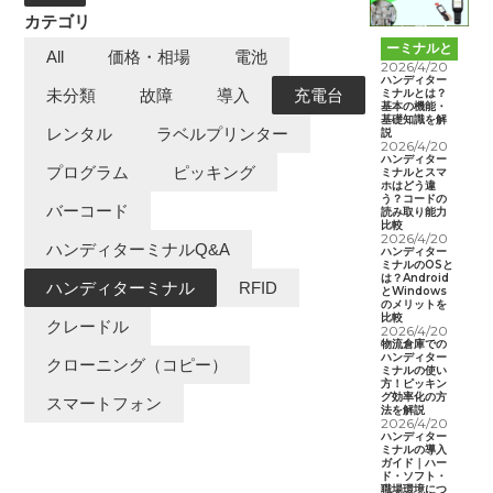
カテゴリ
ハンディタ
ーミナルと
All
価格・相場
電池
は
2026/4/20
ハンディター
ミナルとは？
未分類
故障
導入
充電台
基本の機能・
基礎知識を解
レンタル
ラベルプリンター
説
2026/4/20
ハンディター
プログラム
ピッキング
ミナルとスマ
ホはどう違
う？コードの
バーコード
読み取り能力
比較
2026/4/20
ハンディターミナルQ&A
ハンディター
ミナルのOSと
は？Android
ハンディターミナル
RFID
とWindows
のメリットを
比較
クレードル
2026/4/20
物流倉庫での
ハンディター
クローニング（コピー）
ミナルの使い
方！ピッキン
グ効率化の方
スマートフォン
法を解説
2026/4/20
ハンディター
ミナルの導入
ガイド｜ハー
ド・ソフト・
職場環境につ