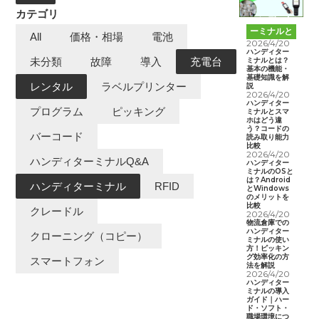
カテゴリ
ハンディタ
ーミナルと
All
価格・相場
電池
は
2026/4/20
ハンディター
ミナルとは？
未分類
故障
導入
充電台
基本の機能・
基礎知識を解
レンタル
ラベルプリンター
説
2026/4/20
ハンディター
プログラム
ピッキング
ミナルとスマ
ホはどう違
う？コードの
バーコード
読み取り能力
比較
2026/4/20
ハンディターミナルQ&A
ハンディター
ミナルのOSと
は？Android
ハンディターミナル
RFID
とWindows
のメリットを
比較
クレードル
2026/4/20
物流倉庫での
ハンディター
クローニング（コピー）
ミナルの使い
方！ピッキン
グ効率化の方
スマートフォン
法を解説
2026/4/20
ハンディター
ミナルの導入
ガイド｜ハー
ド・ソフト・
職場環境につ