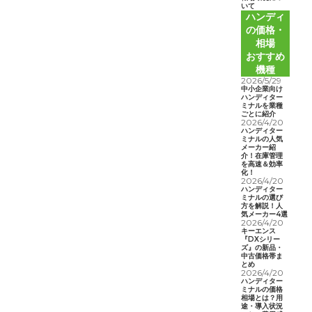
いて
ハンディ
の価格・
相場
おすすめ
機種
2026/5/29
中小企業向け
ハンディター
ミナルを業種
ごとに紹介
2026/4/20
ハンディター
ミナルの人気
メーカー紹
介！在庫管理
を高速＆効率
化！
2026/4/20
ハンディター
ミナルの選び
方を解説！人
気メーカー4選
2026/4/20
キーエンス
『DXシリー
ズ』の新品・
中古価格帯ま
とめ
2026/4/20
ハンディター
ミナルの価格
相場とは？用
途・導入状況