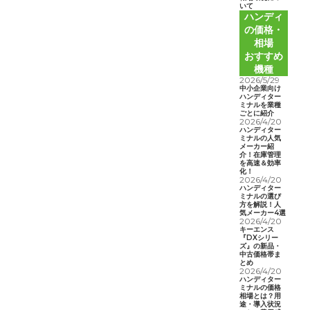
いて
ハンディ
の価格・
相場
おすすめ
機種
2026/5/29
中小企業向け
ハンディター
ミナルを業種
ごとに紹介
2026/4/20
ハンディター
ミナルの人気
メーカー紹
介！在庫管理
を高速＆効率
化！
2026/4/20
ハンディター
ミナルの選び
方を解説！人
気メーカー4選
2026/4/20
キーエンス
『DXシリー
ズ』の新品・
中古価格帯ま
とめ
2026/4/20
ハンディター
ミナルの価格
相場とは？用
途・導入状況