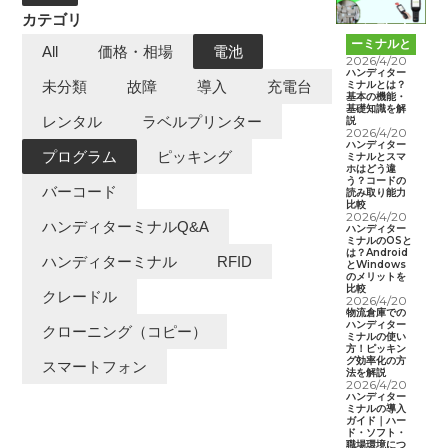
カテゴリ
ハンディタ
ーミナルと
All
価格・相場
電池
は
2026/4/20
ハンディター
ミナルとは？
未分類
故障
導入
充電台
基本の機能・
基礎知識を解
レンタル
ラベルプリンター
説
2026/4/20
ハンディター
プログラム
ピッキング
ミナルとスマ
ホはどう違
う？コードの
バーコード
読み取り能力
比較
2026/4/20
ハンディターミナルQ&A
ハンディター
ミナルのOSと
は？Android
ハンディターミナル
RFID
とWindows
のメリットを
比較
クレードル
2026/4/20
物流倉庫での
ハンディター
クローニング（コピー）
ミナルの使い
方！ピッキン
グ効率化の方
スマートフォン
法を解説
2026/4/20
ハンディター
ミナルの導入
ガイド｜ハー
ド・ソフト・
職場環境につ