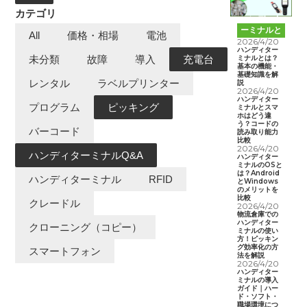
カテゴリ
ハンディタ
ーミナルと
All
価格・相場
電池
は
2026/4/20
ハンディター
ミナルとは？
未分類
故障
導入
充電台
基本の機能・
基礎知識を解
レンタル
ラベルプリンター
説
2026/4/20
ハンディター
プログラム
ピッキング
ミナルとスマ
ホはどう違
う？コードの
バーコード
読み取り能力
比較
2026/4/20
ハンディターミナルQ&A
ハンディター
ミナルのOSと
は？Android
ハンディターミナル
RFID
とWindows
のメリットを
比較
クレードル
2026/4/20
物流倉庫での
ハンディター
クローニング（コピー）
ミナルの使い
方！ピッキン
グ効率化の方
スマートフォン
法を解説
2026/4/20
ハンディター
ミナルの導入
ガイド｜ハー
ド・ソフト・
職場環境につ