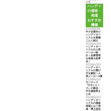
いて
ハンディ
の価格・
相場
おすすめ
機種
2026/5/29
中小企業向け
ハンディター
ミナルを業種
ごとに紹介
2026/4/20
ハンディター
ミナルの人気
メーカー紹
介！在庫管理
を高速＆効率
化！
2026/4/20
ハンディター
ミナルの選び
方を解説！人
気メーカー4選
2026/4/20
キーエンス
『DXシリー
ズ』の新品・
中古価格帯ま
とめ
2026/4/20
ハンディター
ミナルの価格
相場とは？用
途・導入状況