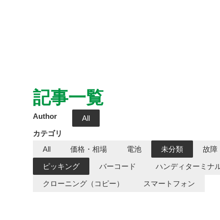
記事一覧
Author
All
カテゴリ
All
価格・相場
電池
未分類
故障
ピッキング
バーコード
ハンディターミナル
クローニング（コピー）
スマートフォン