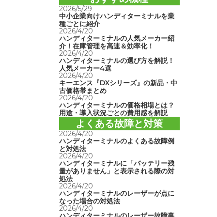
2026/5/29
中小企業向けハンディターミナルを業
種ごとに紹介
2026/4/20
ハンディターミナルの人気メーカー紹
介！在庫管理を高速＆効率化！
2026/4/20
ハンディターミナルの選び方を解説！
人気メーカー4選
2026/4/20
キーエンス『DXシリーズ』の新品・中
古価格帯まとめ
2026/4/20
ハンディターミナルの価格相場とは？
用途・導入状況ごとの費用感を解説
よくある故障と対策
2026/4/20
ハンディターミナルのよくある故障例
と対処法
2026/4/20
ハンディターミナルに「バッテリー残
量がありません」と表示される際の対
処法
2026/4/20
ハンディターミナルのレーザーが点に
なった場合の対処法
2026/4/20
ハンディターミナルのレーザー故障事