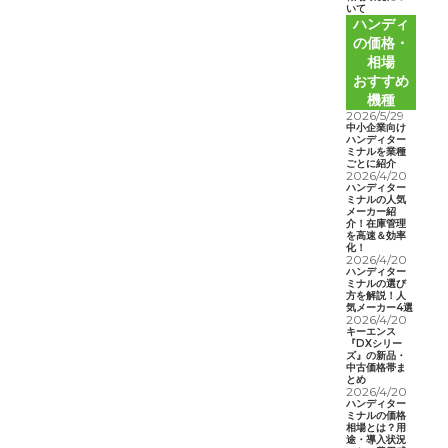
いて
ハンディ
の価格・
相場
おすすめ
機種
2026/5/29
中小企業向け
ハンディター
ミナルを業種
ごとに紹介
2026/4/20
ハンディター
ミナルの人気
メーカー紹
介！在庫管理
を高速＆効率
化！
2026/4/20
ハンディター
ミナルの選び
方を解説！人
気メーカー4選
2026/4/20
キーエンス
『DXシリー
ズ』の新品・
中古価格帯ま
とめ
2026/4/20
ハンディター
ミナルの価格
相場とは？用
途・導入状況