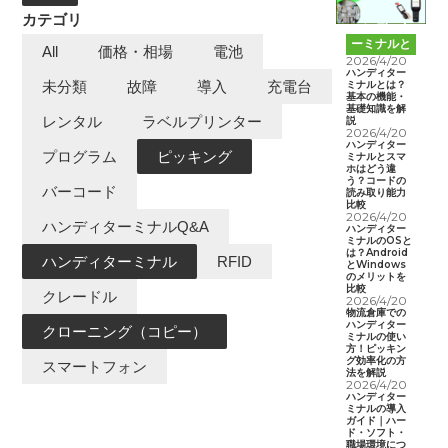
カテゴリ
ハンディタ
ーミナルと
All
価格・相場
電池
は
2026/4/20
ハンディター
ミナルとは？
未分類
故障
導入
充電台
基本の機能・
基礎知識を解
レンタル
ラベルプリンター
説
2026/4/20
ハンディター
プログラム
ピッキング
ミナルとスマ
ホはどう違
う？コードの
バーコード
読み取り能力
比較
2026/4/20
ハンディターミナルQ&A
ハンディター
ミナルのOSと
は？Android
ハンディターミナル
RFID
とWindows
のメリットを
比較
クレードル
2026/4/20
物流倉庫での
ハンディター
クローニング（コピー）
ミナルの使い
方！ピッキン
グ効率化の方
スマートフォン
法を解説
2026/4/20
ハンディター
ミナルの導入
ガイド｜ハー
ド・ソフト・
職場環境につ