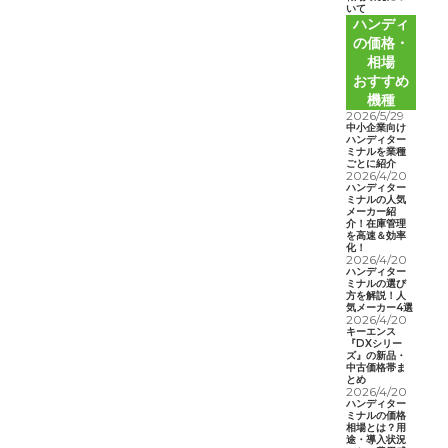
いて
ハンディ
の価格・
相場
おすすめ
機種
2026/5/29
中小企業向け
ハンディター
ミナルを業種
ごとに紹介
2026/4/20
ハンディター
ミナルの人気
メーカー紹
介！在庫管理
を高速＆効率
化！
2026/4/20
ハンディター
ミナルの選び
方を解説！人
気メーカー4選
2026/4/20
キーエンス
『DXシリー
ズ』の新品・
中古価格帯ま
とめ
2026/4/20
ハンディター
ミナルの価格
相場とは？用
途・導入状況