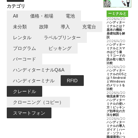
カテゴリ
ハンディタ
ーミナルと
All
価格・相場
電池
は
2026/4/20
ハンディター
ミナルとは？
未分類
故障
導入
充電台
基本の機能・
基礎知識を解
レンタル
ラベルプリンター
説
2026/4/20
ハンディター
プログラム
ピッキング
ミナルとスマ
ホはどう違
う？コードの
バーコード
読み取り能力
比較
2026/4/20
ハンディターミナルQ&A
ハンディター
ミナルのOSと
は？Android
ハンディターミナル
RFID
とWindows
のメリットを
比較
クレードル
2026/4/20
物流倉庫での
ハンディター
クローニング（コピー）
ミナルの使い
方！ピッキン
グ効率化の方
スマートフォン
法を解説
2026/4/20
ハンディター
ミナルの導入
ガイド｜ハー
ド・ソフト・
職場環境につ