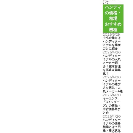
いて
ハンディ
の価格・
相場
おすすめ
機種
2026/5/29
中小企業向け
ハンディター
ミナルを業種
ごとに紹介
2026/4/20
ハンディター
ミナルの人気
メーカー紹
介！在庫管理
を高速＆効率
化！
2026/4/20
ハンディター
ミナルの選び
方を解説！人
気メーカー4選
2026/4/20
キーエンス
『DXシリー
ズ』の新品・
中古価格帯ま
とめ
2026/4/20
ハンディター
ミナルの価格
相場とは？用
途・導入状況