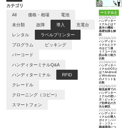
カテゴリ
ハンディタ
ーミナルと
All
価格・相場
電池
は
2026/4/20
ハンディター
ミナルとは？
未分類
故障
導入
充電台
基本の機能・
基礎知識を解
レンタル
ラベルプリンター
説
2026/4/20
ハンディター
プログラム
ピッキング
ミナルとスマ
ホはどう違
う？コードの
バーコード
読み取り能力
比較
2026/4/20
ハンディターミナルQ&A
ハンディター
ミナルのOSと
は？Android
ハンディターミナル
RFID
とWindows
のメリットを
比較
クレードル
2026/4/20
物流倉庫での
ハンディター
クローニング（コピー）
ミナルの使い
方！ピッキン
グ効率化の方
スマートフォン
法を解説
2026/4/20
ハンディター
ミナルの導入
ガイド｜ハー
ド・ソフト・
職場環境につ