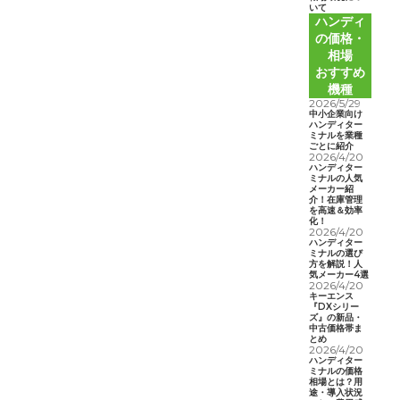
いて
ハンディ
の価格・
相場
おすすめ
機種
2026/5/29
中小企業向け
ハンディター
ミナルを業種
ごとに紹介
2026/4/20
ハンディター
ミナルの人気
メーカー紹
介！在庫管理
を高速＆効率
化！
2026/4/20
ハンディター
ミナルの選び
方を解説！人
気メーカー4選
2026/4/20
キーエンス
『DXシリー
ズ』の新品・
中古価格帯ま
とめ
2026/4/20
ハンディター
ミナルの価格
相場とは？用
途・導入状況