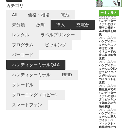
カテゴリ
ハンディタ
ーミナルと
All
価格・相場
電池
は
2026/4/20
ハンディター
ミナルとは？
未分類
故障
導入
充電台
基本の機能・
基礎知識を解
レンタル
ラベルプリンター
説
2026/4/20
ハンディター
プログラム
ピッキング
ミナルとスマ
ホはどう違
う？コードの
バーコード
読み取り能力
比較
2026/4/20
ハンディターミナルQ&A
ハンディター
ミナルのOSと
は？Android
ハンディターミナル
RFID
とWindows
のメリットを
比較
クレードル
2026/4/20
物流倉庫での
ハンディター
クローニング（コピー）
ミナルの使い
方！ピッキン
グ効率化の方
スマートフォン
法を解説
2026/4/20
ハンディター
ミナルの導入
ガイド｜ハー
ド・ソフト・
職場環境につ