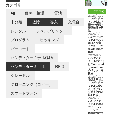
カテゴリ
ハンディタ
ーミナルと
All
価格・相場
電池
は
2026/4/20
ハンディター
ミナルとは？
未分類
故障
導入
充電台
基本の機能・
基礎知識を解
レンタル
ラベルプリンター
説
2026/4/20
ハンディター
プログラム
ピッキング
ミナルとスマ
ホはどう違
う？コードの
バーコード
読み取り能力
比較
2026/4/20
ハンディターミナルQ&A
ハンディター
ミナルのOSと
は？Android
ハンディターミナル
RFID
とWindows
のメリットを
比較
クレードル
2026/4/20
物流倉庫での
ハンディター
クローニング（コピー）
ミナルの使い
方！ピッキン
グ効率化の方
スマートフォン
法を解説
2026/4/20
ハンディター
ミナルの導入
ガイド｜ハー
ド・ソフト・
職場環境につ