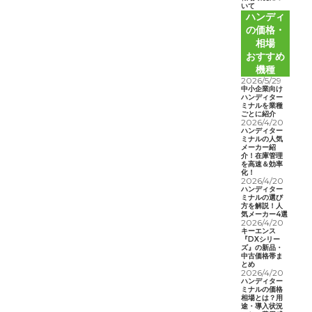
いて
ハンディ
の価格・
相場
おすすめ
機種
2026/5/29
中小企業向け
ハンディター
ミナルを業種
ごとに紹介
2026/4/20
ハンディター
ミナルの人気
メーカー紹
介！在庫管理
を高速＆効率
化！
2026/4/20
ハンディター
ミナルの選び
方を解説！人
気メーカー4選
2026/4/20
キーエンス
『DXシリー
ズ』の新品・
中古価格帯ま
とめ
2026/4/20
ハンディター
ミナルの価格
相場とは？用
途・導入状況