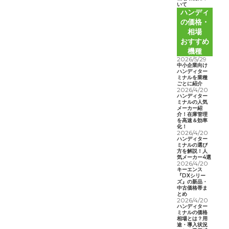
いて
ハンディ
の価格・
相場
おすすめ
機種
2026/5/29
中小企業向け
ハンディター
ミナルを業種
ごとに紹介
2026/4/20
ハンディター
ミナルの人気
メーカー紹
介！在庫管理
を高速＆効率
化！
2026/4/20
ハンディター
ミナルの選び
方を解説！人
気メーカー4選
2026/4/20
キーエンス
『DXシリー
ズ』の新品・
中古価格帯ま
とめ
2026/4/20
ハンディター
ミナルの価格
相場とは？用
途・導入状況