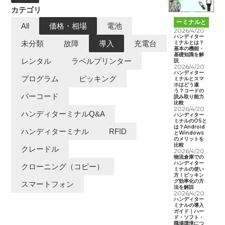
カテゴリ
ハンディタ
ーミナルと
All
価格・相場
電池
は
2026/4/20
ハンディター
ミナルとは？
未分類
故障
導入
充電台
基本の機能・
基礎知識を解
レンタル
ラベルプリンター
説
2026/4/20
ハンディター
プログラム
ピッキング
ミナルとスマ
ホはどう違
う？コードの
バーコード
読み取り能力
比較
2026/4/20
ハンディターミナルQ&A
ハンディター
ミナルのOSと
は？Android
ハンディターミナル
RFID
とWindows
のメリットを
比較
クレードル
2026/4/20
物流倉庫での
ハンディター
クローニング（コピー）
ミナルの使い
方！ピッキン
グ効率化の方
スマートフォン
法を解説
2026/4/20
ハンディター
ミナルの導入
ガイド｜ハー
ド・ソフト・
職場環境につ