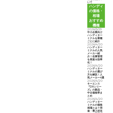
いて
ハンディ
の価格・
相場
おすすめ
機種
2026/5/29
中小企業向け
ハンディター
ミナルを業種
ごとに紹介
2026/4/20
ハンディター
ミナルの人気
メーカー紹
介！在庫管理
を高速＆効率
化！
2026/4/20
ハンディター
ミナルの選び
方を解説！人
気メーカー4選
2026/4/20
キーエンス
『DXシリー
ズ』の新品・
中古価格帯ま
とめ
2026/4/20
ハンディター
ミナルの価格
相場とは？用
途・導入状況