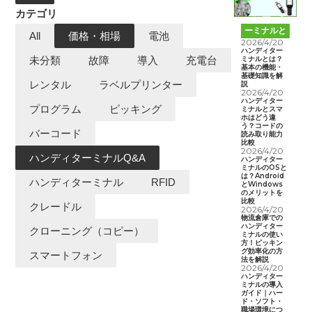
カテゴリ
ハンディタ
ーミナルと
All
価格・相場
電池
は
2026/4/20
ハンディター
ミナルとは？
未分類
故障
導入
充電台
基本の機能・
基礎知識を解
レンタル
ラベルプリンター
説
2026/4/20
ハンディター
プログラム
ピッキング
ミナルとスマ
ホはどう違
う？コードの
バーコード
読み取り能力
比較
2026/4/20
ハンディターミナルQ&A
ハンディター
ミナルのOSと
は？Android
ハンディターミナル
RFID
とWindows
のメリットを
比較
クレードル
2026/4/20
物流倉庫での
ハンディター
クローニング（コピー）
ミナルの使い
方！ピッキン
グ効率化の方
スマートフォン
法を解説
2026/4/20
ハンディター
ミナルの導入
ガイド｜ハー
ド・ソフト・
職場環境につ