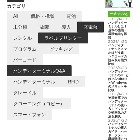
カテゴリ
ハンディタ
ーミナルと
All
価格・相場
電池
は
2026/4/20
ハンディター
ミナルとは？
未分類
故障
導入
充電台
基本の機能・
基礎知識を解
レンタル
ラベルプリンター
説
2026/4/20
ハンディター
プログラム
ピッキング
ミナルとスマ
ホはどう違
う？コードの
バーコード
読み取り能力
比較
2026/4/20
ハンディターミナルQ&A
ハンディター
ミナルのOSと
は？Android
ハンディターミナル
RFID
とWindows
のメリットを
比較
クレードル
2026/4/20
物流倉庫での
ハンディター
クローニング（コピー）
ミナルの使い
方！ピッキン
グ効率化の方
スマートフォン
法を解説
2026/4/20
ハンディター
ミナルの導入
ガイド｜ハー
ド・ソフト・
職場環境につ