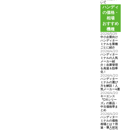
いて
ハンディ
の価格・
相場
おすすめ
機種
2026/5/29
中小企業向け
ハンディター
ミナルを業種
ごとに紹介
2026/4/20
ハンディター
ミナルの人気
メーカー紹
介！在庫管理
を高速＆効率
化！
2026/4/20
ハンディター
ミナルの選び
方を解説！人
気メーカー4選
2026/4/20
キーエンス
『DXシリー
ズ』の新品・
中古価格帯ま
とめ
2026/4/20
ハンディター
ミナルの価格
相場とは？用
途・導入状況