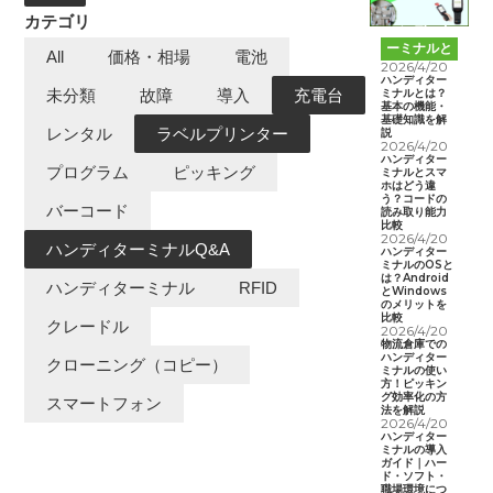
カテゴリ
ハンディタ
ーミナルと
All
価格・相場
電池
は
2026/4/20
ハンディター
ミナルとは？
未分類
故障
導入
充電台
基本の機能・
基礎知識を解
レンタル
ラベルプリンター
説
2026/4/20
ハンディター
プログラム
ピッキング
ミナルとスマ
ホはどう違
う？コードの
バーコード
読み取り能力
比較
2026/4/20
ハンディターミナルQ&A
ハンディター
ミナルのOSと
は？Android
ハンディターミナル
RFID
とWindows
のメリットを
比較
クレードル
2026/4/20
物流倉庫での
ハンディター
クローニング（コピー）
ミナルの使い
方！ピッキン
グ効率化の方
スマートフォン
法を解説
2026/4/20
ハンディター
ミナルの導入
ガイド｜ハー
ド・ソフト・
職場環境につ