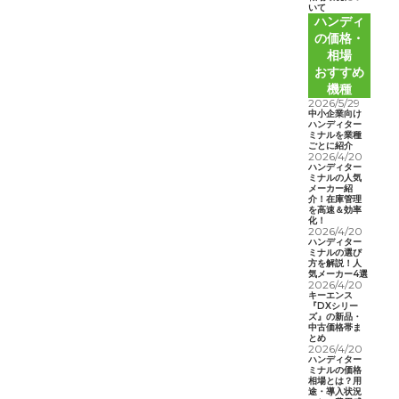
いて
ハンディ
の価格・
相場
おすすめ
機種
2026/5/29
中小企業向け
ハンディター
ミナルを業種
ごとに紹介
2026/4/20
ハンディター
ミナルの人気
メーカー紹
介！在庫管理
を高速＆効率
化！
2026/4/20
ハンディター
ミナルの選び
方を解説！人
気メーカー4選
2026/4/20
キーエンス
『DXシリー
ズ』の新品・
中古価格帯ま
とめ
2026/4/20
ハンディター
ミナルの価格
相場とは？用
途・導入状況