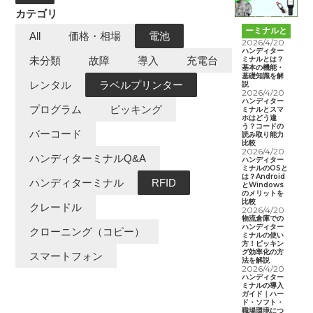
カテゴリ
ハンディタ
ーミナルと
All
価格・相場
電池
は
2026/4/20
ハンディター
ミナルとは？
未分類
故障
導入
充電台
基本の機能・
基礎知識を解
レンタル
ラベルプリンター
説
2026/4/20
ハンディター
プログラム
ピッキング
ミナルとスマ
ホはどう違
う？コードの
バーコード
読み取り能力
比較
2026/4/20
ハンディターミナルQ&A
ハンディター
ミナルのOSと
は？Android
ハンディターミナル
RFID
とWindows
のメリットを
比較
クレードル
2026/4/20
物流倉庫での
ハンディター
クローニング（コピー）
ミナルの使い
方！ピッキン
グ効率化の方
スマートフォン
法を解説
2026/4/20
ハンディター
ミナルの導入
ガイド｜ハー
ド・ソフト・
職場環境につ