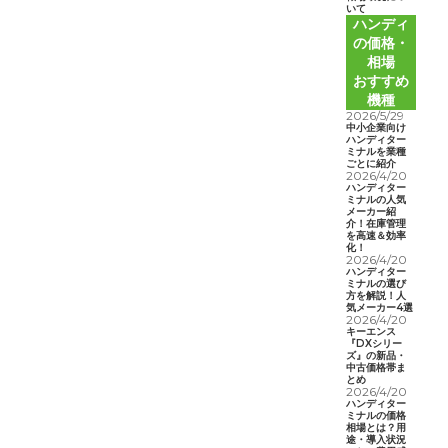
いて
ハンディ
の価格・
相場
おすすめ
機種
2026/5/29
中小企業向け
ハンディター
ミナルを業種
ごとに紹介
2026/4/20
ハンディター
ミナルの人気
メーカー紹
介！在庫管理
を高速＆効率
化！
2026/4/20
ハンディター
ミナルの選び
方を解説！人
気メーカー4選
2026/4/20
キーエンス
『DXシリー
ズ』の新品・
中古価格帯ま
とめ
2026/4/20
ハンディター
ミナルの価格
相場とは？用
途・導入状況