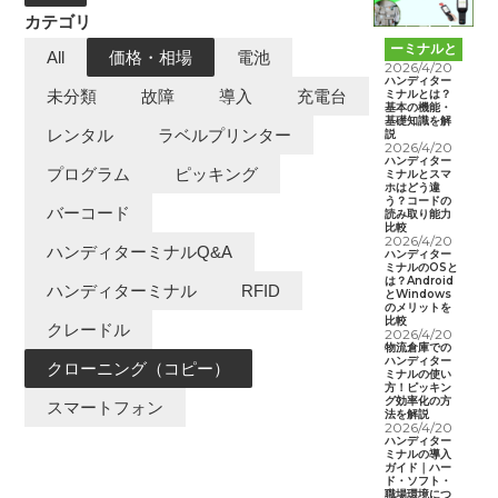
カテゴリ
ハンディタ
ーミナルと
All
価格・相場
電池
は
2026/4/20
ハンディター
ミナルとは？
未分類
故障
導入
充電台
基本の機能・
基礎知識を解
レンタル
ラベルプリンター
説
2026/4/20
ハンディター
プログラム
ピッキング
ミナルとスマ
ホはどう違
う？コードの
バーコード
読み取り能力
比較
2026/4/20
ハンディターミナルQ&A
ハンディター
ミナルのOSと
は？Android
ハンディターミナル
RFID
とWindows
のメリットを
比較
クレードル
2026/4/20
物流倉庫での
ハンディター
クローニング（コピー）
ミナルの使い
方！ピッキン
グ効率化の方
スマートフォン
法を解説
2026/4/20
ハンディター
ミナルの導入
ガイド｜ハー
ド・ソフト・
職場環境につ