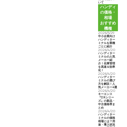
いて
ハンディ
の価格・
相場
おすすめ
機種
2026/5/29
中小企業向け
ハンディター
ミナルを業種
ごとに紹介
2026/4/20
ハンディター
ミナルの人気
メーカー紹
介！在庫管理
を高速＆効率
化！
2026/4/20
ハンディター
ミナルの選び
方を解説！人
気メーカー4選
2026/4/20
キーエンス
『DXシリー
ズ』の新品・
中古価格帯ま
とめ
2026/4/20
ハンディター
ミナルの価格
相場とは？用
途・導入状況