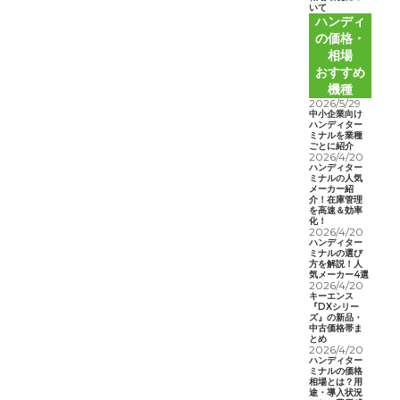
いて
ハンディ
の価格・
相場
おすすめ
機種
2026/5/29
中小企業向け
ハンディター
ミナルを業種
ごとに紹介
2026/4/20
ハンディター
ミナルの人気
メーカー紹
介！在庫管理
を高速＆効率
化！
2026/4/20
ハンディター
ミナルの選び
方を解説！人
気メーカー4選
2026/4/20
キーエンス
『DXシリー
ズ』の新品・
中古価格帯ま
とめ
2026/4/20
ハンディター
ミナルの価格
相場とは？用
途・導入状況