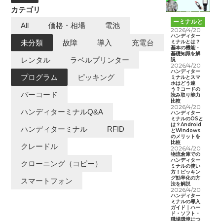
カテゴリ
ハンディタ
ーミナルと
All
価格・相場
電池
は
2026/4/20
ハンディター
ミナルとは？
未分類
故障
導入
充電台
基本の機能・
基礎知識を解
レンタル
ラベルプリンター
説
2026/4/20
ハンディター
プログラム
ピッキング
ミナルとスマ
ホはどう違
う？コードの
バーコード
読み取り能力
比較
2026/4/20
ハンディターミナルQ&A
ハンディター
ミナルのOSと
は？Android
ハンディターミナル
RFID
とWindows
のメリットを
比較
クレードル
2026/4/20
物流倉庫での
ハンディター
クローニング（コピー）
ミナルの使い
方！ピッキン
グ効率化の方
スマートフォン
法を解説
2026/4/20
ハンディター
ミナルの導入
ガイド｜ハー
ド・ソフト・
職場環境につ