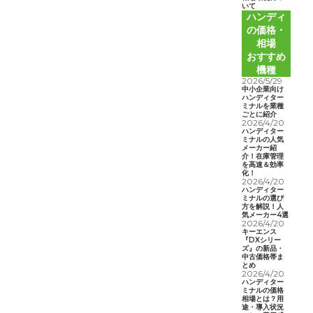
いて
ハンディ
の価格・
相場
おすすめ
機種
2026/5/29
中小企業向け
ハンディター
ミナルを業種
ごとに紹介
2026/4/20
ハンディター
ミナルの人気
メーカー紹
介！在庫管理
を高速＆効率
化！
2026/4/20
ハンディター
ミナルの選び
方を解説！人
気メーカー4選
2026/4/20
キーエンス
『DXシリー
ズ』の新品・
中古価格帯ま
とめ
2026/4/20
ハンディター
ミナルの価格
相場とは？用
途・導入状況