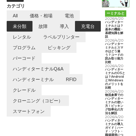
カテゴリ
ハンディタ
ーミナルと
All
価格・相場
電池
は
2026/4/20
ハンディター
ミナルとは？
未分類
故障
導入
充電台
基本の機能・
基礎知識を解
レンタル
ラベルプリンター
説
2026/4/20
ハンディター
プログラム
ピッキング
ミナルとスマ
ホはどう違
う？コードの
バーコード
読み取り能力
比較
2026/4/20
ハンディターミナルQ&A
ハンディター
ミナルのOSと
は？Android
ハンディターミナル
RFID
とWindows
のメリットを
比較
クレードル
2026/4/20
物流倉庫での
ハンディター
クローニング（コピー）
ミナルの使い
方！ピッキン
グ効率化の方
スマートフォン
法を解説
2026/4/20
ハンディター
ミナルの導入
ガイド｜ハー
ド・ソフト・
職場環境につ