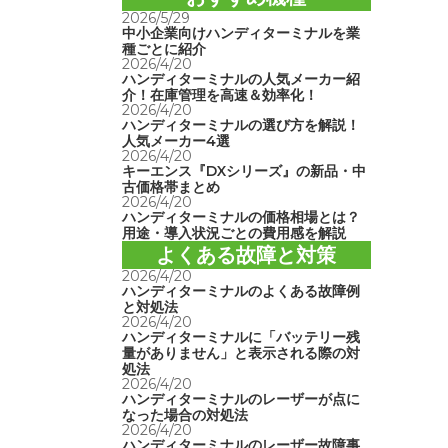
2026/5/29
中小企業向けハンディターミナルを業
種ごとに紹介
2026/4/20
ハンディターミナルの人気メーカー紹
介！在庫管理を高速＆効率化！
2026/4/20
ハンディターミナルの選び方を解説！
人気メーカー4選
2026/4/20
キーエンス『DXシリーズ』の新品・中
古価格帯まとめ
2026/4/20
ハンディターミナルの価格相場とは？
用途・導入状況ごとの費用感を解説
よくある故障と対策
2026/4/20
ハンディターミナルのよくある故障例
と対処法
2026/4/20
ハンディターミナルに「バッテリー残
量がありません」と表示される際の対
処法
2026/4/20
ハンディターミナルのレーザーが点に
なった場合の対処法
2026/4/20
ハンディターミナルのレーザー故障事