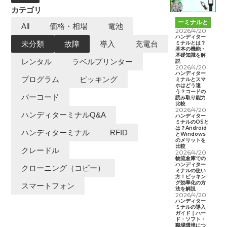
カテゴリ
ハンディタ
ーミナルと
All
価格・相場
電池
は
2026/4/20
ハンディター
ミナルとは？
未分類
故障
導入
充電台
基本の機能・
基礎知識を解
レンタル
ラベルプリンター
説
2026/4/20
ハンディター
プログラム
ピッキング
ミナルとスマ
ホはどう違
う？コードの
バーコード
読み取り能力
比較
2026/4/20
ハンディターミナルQ&A
ハンディター
ミナルのOSと
は？Android
ハンディターミナル
RFID
とWindows
のメリットを
比較
クレードル
2026/4/20
物流倉庫での
ハンディター
クローニング（コピー）
ミナルの使い
方！ピッキン
グ効率化の方
スマートフォン
法を解説
2026/4/20
ハンディター
ミナルの導入
ガイド｜ハー
ド・ソフト・
職場環境につ