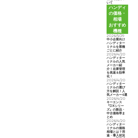
いて
ハンディ
の価格・
相場
おすすめ
機種
2026/5/29
中小企業向け
ハンディター
ミナルを業種
ごとに紹介
2026/4/20
ハンディター
ミナルの人気
メーカー紹
介！在庫管理
を高速＆効率
化！
2026/4/20
ハンディター
ミナルの選び
方を解説！人
気メーカー4選
2026/4/20
キーエンス
『DXシリー
ズ』の新品・
中古価格帯ま
とめ
2026/4/20
ハンディター
ミナルの価格
相場とは？用
途・導入状況