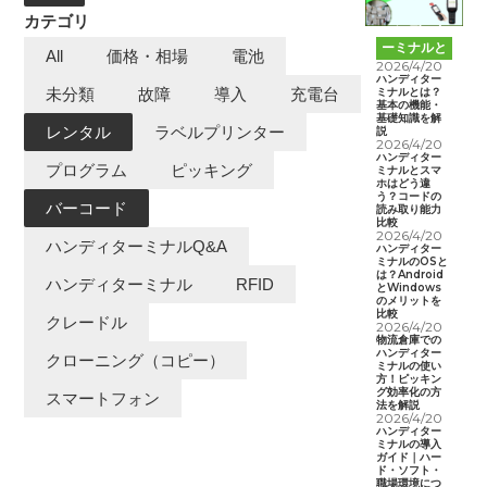
カテゴリ
ハンディタ
ーミナルと
All
価格・相場
電池
は
2026/4/20
ハンディター
ミナルとは？
未分類
故障
導入
充電台
基本の機能・
基礎知識を解
レンタル
ラベルプリンター
説
2026/4/20
ハンディター
プログラム
ピッキング
ミナルとスマ
ホはどう違
う？コードの
バーコード
読み取り能力
比較
2026/4/20
ハンディターミナルQ&A
ハンディター
ミナルのOSと
は？Android
ハンディターミナル
RFID
とWindows
のメリットを
比較
クレードル
2026/4/20
物流倉庫での
ハンディター
クローニング（コピー）
ミナルの使い
方！ピッキン
グ効率化の方
スマートフォン
法を解説
2026/4/20
ハンディター
ミナルの導入
ガイド｜ハー
ド・ソフト・
職場環境につ