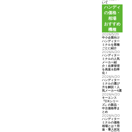
いて
ハンディ
の価格・
相場
おすすめ
機種
2026/5/29
中小企業向け
ハンディター
ミナルを業種
ごとに紹介
2026/4/20
ハンディター
ミナルの人気
メーカー紹
介！在庫管理
を高速＆効率
化！
2026/4/20
ハンディター
ミナルの選び
方を解説！人
気メーカー4選
2026/4/20
キーエンス
『DXシリー
ズ』の新品・
中古価格帯ま
とめ
2026/4/20
ハンディター
ミナルの価格
相場とは？用
途・導入状況