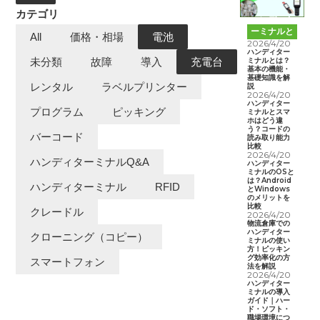
カテゴリ
ハンディタ
ーミナルと
All
価格・相場
電池
は
2026/4/20
ハンディター
ミナルとは？
未分類
故障
導入
充電台
基本の機能・
基礎知識を解
レンタル
ラベルプリンター
説
2026/4/20
ハンディター
プログラム
ピッキング
ミナルとスマ
ホはどう違
う？コードの
バーコード
読み取り能力
比較
2026/4/20
ハンディターミナルQ&A
ハンディター
ミナルのOSと
は？Android
ハンディターミナル
RFID
とWindows
のメリットを
比較
クレードル
2026/4/20
物流倉庫での
ハンディター
クローニング（コピー）
ミナルの使い
方！ピッキン
グ効率化の方
スマートフォン
法を解説
2026/4/20
ハンディター
ミナルの導入
ガイド｜ハー
ド・ソフト・
職場環境につ