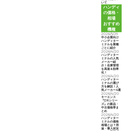
いて
ハンディ
の価格・
相場
おすすめ
機種
2026/5/29
中小企業向け
ハンディター
ミナルを業種
ごとに紹介
2026/4/20
ハンディター
ミナルの人気
メーカー紹
介！在庫管理
を高速＆効率
化！
2026/4/20
ハンディター
ミナルの選び
方を解説！人
気メーカー4選
2026/4/20
キーエンス
『DXシリー
ズ』の新品・
中古価格帯ま
とめ
2026/4/20
ハンディター
ミナルの価格
相場とは？用
途・導入状況