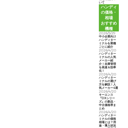
いて
ハンディ
の価格・
相場
おすすめ
機種
2026/5/29
中小企業向け
ハンディター
ミナルを業種
ごとに紹介
2026/4/20
ハンディター
ミナルの人気
メーカー紹
介！在庫管理
を高速＆効率
化！
2026/4/20
ハンディター
ミナルの選び
方を解説！人
気メーカー4選
2026/4/20
キーエンス
『DXシリー
ズ』の新品・
中古価格帯ま
とめ
2026/4/20
ハンディター
ミナルの価格
相場とは？用
途・導入状況