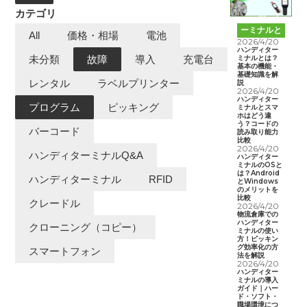
カテゴリ
ハンディタ
ーミナルと
All
価格・相場
電池
は
2026/4/20
ハンディター
ミナルとは？
未分類
故障
導入
充電台
基本の機能・
基礎知識を解
レンタル
ラベルプリンター
説
2026/4/20
ハンディター
プログラム
ピッキング
ミナルとスマ
ホはどう違
う？コードの
バーコード
読み取り能力
比較
2026/4/20
ハンディターミナルQ&A
ハンディター
ミナルのOSと
は？Android
ハンディターミナル
RFID
とWindows
のメリットを
比較
クレードル
2026/4/20
物流倉庫での
ハンディター
クローニング（コピー）
ミナルの使い
方！ピッキン
グ効率化の方
スマートフォン
法を解説
2026/4/20
ハンディター
ミナルの導入
ガイド｜ハー
ド・ソフト・
職場環境につ