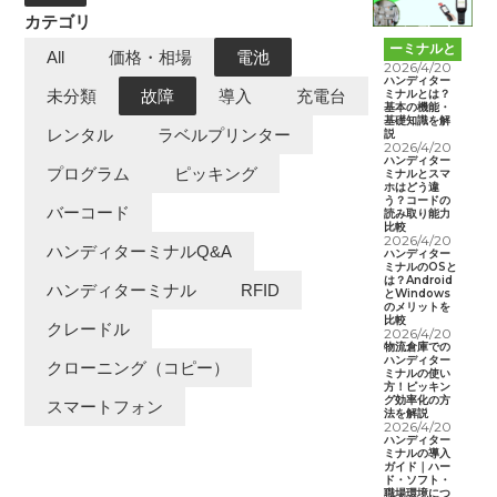
カテゴリ
ハンディタ
ーミナルと
All
価格・相場
電池
は
2026/4/20
ハンディター
ミナルとは？
未分類
故障
導入
充電台
基本の機能・
基礎知識を解
レンタル
ラベルプリンター
説
2026/4/20
ハンディター
プログラム
ピッキング
ミナルとスマ
ホはどう違
う？コードの
バーコード
読み取り能力
比較
2026/4/20
ハンディターミナルQ&A
ハンディター
ミナルのOSと
は？Android
ハンディターミナル
RFID
とWindows
のメリットを
比較
クレードル
2026/4/20
物流倉庫での
ハンディター
クローニング（コピー）
ミナルの使い
方！ピッキン
グ効率化の方
スマートフォン
法を解説
2026/4/20
ハンディター
ミナルの導入
ガイド｜ハー
ド・ソフト・
職場環境につ