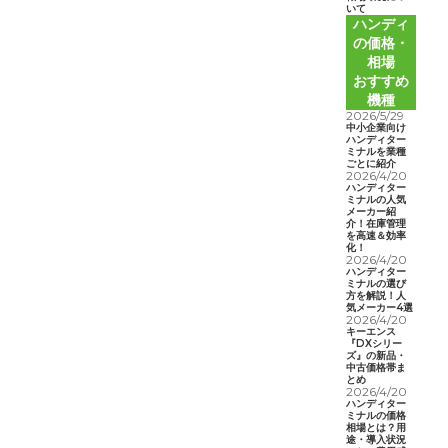
いて
ハンディ
の価格・
相場
おすすめ
機種
2026/5/29
中小企業向け
ハンディター
ミナルを業種
ごとに紹介
2026/4/20
ハンディター
ミナルの人気
メーカー紹
介！在庫管理
を高速＆効率
化！
2026/4/20
ハンディター
ミナルの選び
方を解説！人
気メーカー4選
2026/4/20
キーエンス
『DXシリー
ズ』の新品・
中古価格帯ま
とめ
2026/4/20
ハンディター
ミナルの価格
相場とは？用
途・導入状況