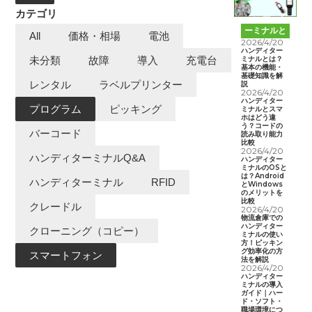
カテゴリ
ハンディタ
ーミナルと
All
価格・相場
電池
は
2026/4/20
ハンディター
ミナルとは？
未分類
故障
導入
充電台
基本の機能・
基礎知識を解
レンタル
ラベルプリンター
説
2026/4/20
ハンディター
プログラム
ピッキング
ミナルとスマ
ホはどう違
う？コードの
バーコード
読み取り能力
比較
2026/4/20
ハンディターミナルQ&A
ハンディター
ミナルのOSと
は？Android
ハンディターミナル
RFID
とWindows
のメリットを
比較
クレードル
2026/4/20
物流倉庫での
ハンディター
クローニング（コピー）
ミナルの使い
方！ピッキン
グ効率化の方
スマートフォン
法を解説
2026/4/20
ハンディター
ミナルの導入
ガイド｜ハー
ド・ソフト・
職場環境につ