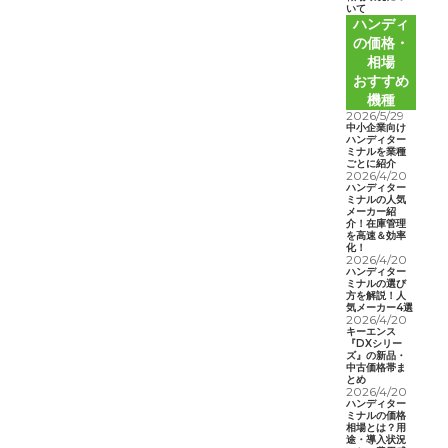
いて
ハンディ
の価格・
相場
おすすめ
機種
2026/5/29
中小企業向け
ハンディター
ミナルを業種
ごとに紹介
2026/4/20
ハンディター
ミナルの人気
メーカー紹
介！在庫管理
を高速＆効率
化！
2026/4/20
ハンディター
ミナルの選び
方を解説！人
気メーカー4選
2026/4/20
キーエンス
『DXシリー
ズ』の新品・
中古価格帯ま
とめ
2026/4/20
ハンディター
ミナルの価格
相場とは？用
途・導入状況