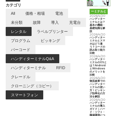
カテゴリ
ハンディタ
ーミナルと
All
価格・相場
電池
は
2026/4/20
ハンディター
ミナルとは？
未分類
故障
導入
充電台
基本の機能・
基礎知識を解
レンタル
ラベルプリンター
説
2026/4/20
ハンディター
プログラム
ピッキング
ミナルとスマ
ホはどう違
う？コードの
バーコード
読み取り能力
比較
2026/4/20
ハンディターミナルQ&A
ハンディター
ミナルのOSと
は？Android
ハンディターミナル
RFID
とWindows
のメリットを
比較
クレードル
2026/4/20
物流倉庫での
ハンディター
クローニング（コピー）
ミナルの使い
方！ピッキン
グ効率化の方
スマートフォン
法を解説
2026/4/20
ハンディター
ミナルの導入
ガイド｜ハー
ド・ソフト・
職場環境につ