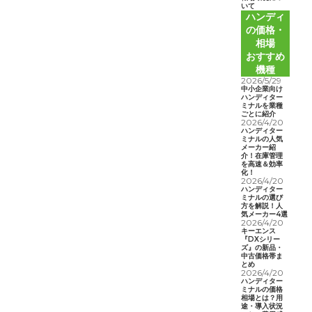
いて
ハンディ
の価格・
相場
おすすめ
機種
2026/5/29
中小企業向け
ハンディター
ミナルを業種
ごとに紹介
2026/4/20
ハンディター
ミナルの人気
メーカー紹
介！在庫管理
を高速＆効率
化！
2026/4/20
ハンディター
ミナルの選び
方を解説！人
気メーカー4選
2026/4/20
キーエンス
『DXシリー
ズ』の新品・
中古価格帯ま
とめ
2026/4/20
ハンディター
ミナルの価格
相場とは？用
途・導入状況